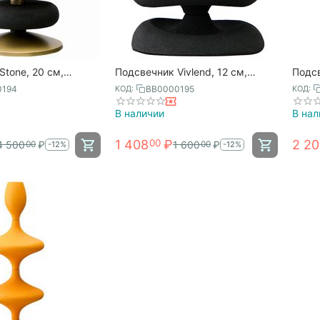
Stone, 20 см,
Подсвечник Vivlend, 12 см,
Подсв
чная латунь,
черный, Bergenson Bjorn
черны
0194
BB0000195
КОД:
КОД:
orn
В наличии
В нал
1 408
₽
2 2
00
4 500
₽
1 600
₽
00
00
-12%
-12%