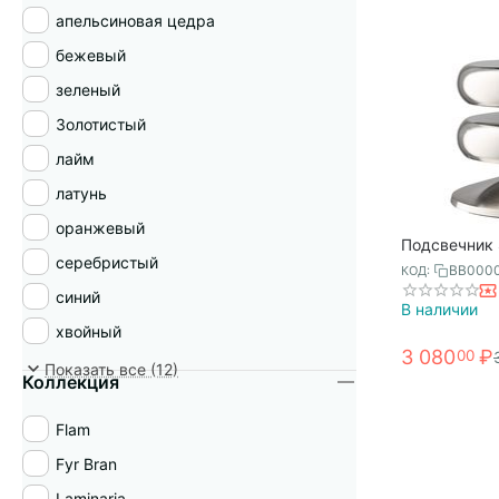
апельсиновая цедра
бежевый
зеленый
Золотистый
лайм
латунь
оранжевый
Подсвечник S
серебристый
серебристый
BB000
КОД:
синий
В наличии
хвойный
3 080
₽
00
черный
Показать все (12)
Коллекция
черный/латунь
Flam
Fyr Bran
Laminaria