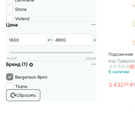
Stone
Vivlend
Цена
–
₽
₽
Подсвечник V
1600
₽
4900
₽
бежевый, Be
BB000
КОД:
Бренд (1)
В наличии
Bergenson Bjorn
3 432
₽
00
Tkano
Сбросить