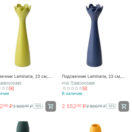
ечник Laminaria, 23 см,
Подсвечник Laminaria, 23 см,
 Bergenson Bjorn
сумерки, Bergenson Bjorn
BB0000885
BB0000886
КОД:
ичии
В наличии
52
₽
2 552
₽
00
00
2 900
₽
2 900
₽
00
00
-12%
-12%