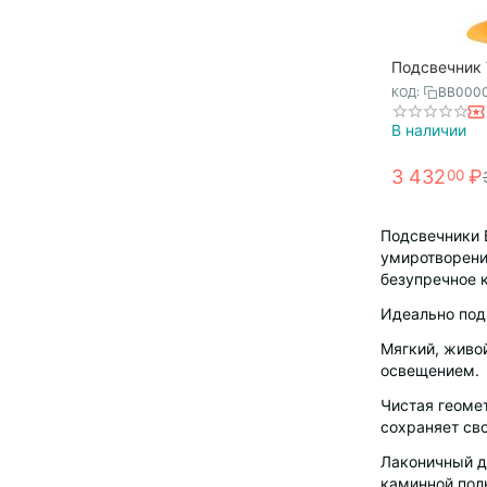
Подсвечник V
оранжевый, 
BB000
КОД:
В наличии
3 432
₽
00
Подсвечники 
умиротворени
безупречное 
Идеально под
Мягкий, живо
освещением.
Чистая геоме
сохраняет св
Лаконичный д
каминной полк