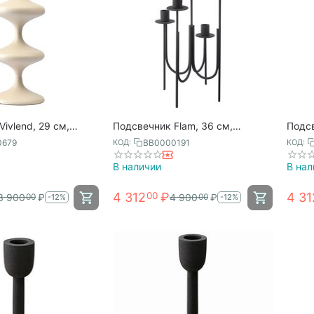
ivlend, 29 см,
Подсвечник Flam, 36 см,
Подсв
rgenson Bjorn
Bergenson Bjorn
нежно
0679
BB0000191
КОД:
КОД:
В наличии
В нал
4 312
₽
4 31
00
3 900
₽
4 900
₽
00
00
-12%
-12%