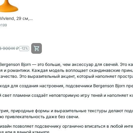
ivlend, 29 см,
Bergenson Bjorn
0199
3 900
₽
00
-12%
Bergenson Bjorn — это больше, чем аксессуар для свечей. Это
я и романтики. Каждая модель воплощает скандинавские принц
качество. Это выразительный акцент, который наполняет прос
ходя для создания настроения, подсвечники Bergenson Bjorn 
й свет пламени создаёт неповторимую игру теней и наполняет 
трия, природные формы и выразительные текстуры делают под
ою привлекательность даже без свечи.
изайн позволяет подсвечнику органично вписаться в любой инте
е или в ванной комнате.