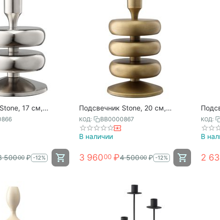
tone, 17 см,
Подсвечник Stone, 20 см,
Подсв
, Bergenson Bjorn
античная латунь, Bergenson Bjorn
хвойн
0866
BB0000867
КОД:
КОД:
В наличии
В нал
3 960
₽
2 63
00
3 500
₽
4 500
₽
00
00
-12%
-12%