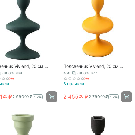
ечник Vivlend, 20 см,
Подсвечник Vivlend, 20 см,
ый, Bergenson Bjorn
оранжевый, Bergenson Bjorn
BB0000868
BB0000677
КОД:
ичии
В наличии
1
₽
2 455
₽
20
20
2 990
₽
2 790
₽
00
00
-12%
-12%