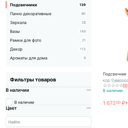
Подсвечники
139
Панно декоративные
80
Зеркала
28
Вазы
149
Рамки для фото
21
Декор
113
Ароматы для дома
8
Подсвечник L
апельсинова
Фильтры товаров
BB000
КОД:
Bjorn
В наличии
В наличии
В наличии
1 672
₽
00
1
Цвет