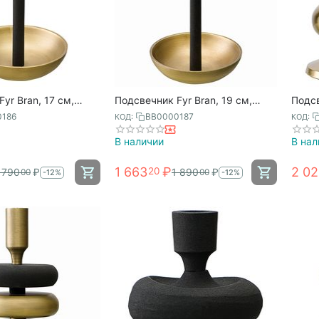
yr Bran, 17 см,
Подсвечник Fyr Bran, 19 см,
Подсв
чная латунь,
черный/античная латунь,
золот
0186
BB0000187
КОД:
КОД:
orn
Bergenson Bjorn
В наличии
В нал
1 663
₽
2 0
20
 790
₽
1 890
₽
00
00
-12%
-12%