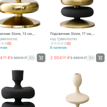
ечник Stone, 13 см,
Подсвечник Stone, 17 см,
истый, Bergenson Bjorn
черный/античная латунь,
BB0000192
BB0000193
КОД:
Bergenson Bjorn
ичии
В наличии
24
₽
2 904
₽
00
00
2 300
₽
3 300
₽
00
00
-12%
-12%