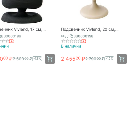
ечник Vivlend, 17 см,
Подсвечник Vivlend, 20 см,
й, Bergenson Bjorn
бежевый, Bergenson Bjorn
BB0000196
BB0000198
КОД:
ичии
В наличии
00
₽
2 455
₽
00
20
2 500
₽
2 790
₽
00
00
-12%
-12%