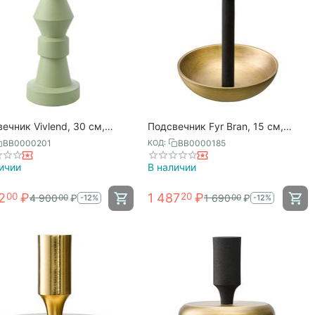
ечник Vivlend, 30 см,
Подсвечник Fyr Bran, 15 см,
-зеленый, Bergenson Bjorn
черный/античная латунь,
BB0000201
BB0000185
КОД:
Bergenson Bjorn
ичии
В наличии
2
₽
1 487
₽
00
20
4 900
₽
1 690
₽
00
00
-12%
-12%