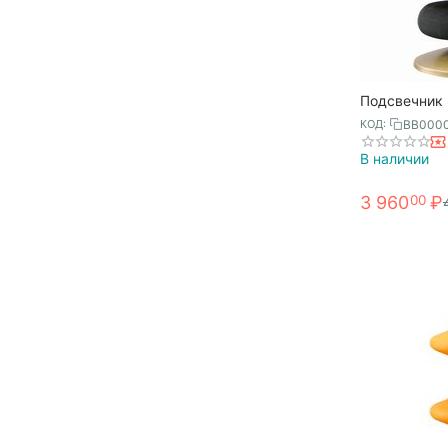
Подсвечник 
черный/анти
BB000
КОД:
Bergenson Bj
В наличии
3 960
₽
00