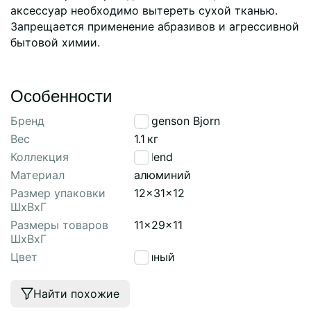
аксессуар необходимо вытереть сухой тканью.
Запрещается применение абразивов и агрессивной
бытовой химии.
Особенности
Бренд
Bergenson Bjorn
Вес
1.1
кг
Коллекция
Vivlend
Материал
алюминий
Размер упаковки
12x31x12
ШхВхГ
Размеры товаров
11x29x11
ШхВхГ
Цвет
винный
Найти похожие