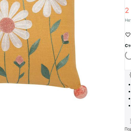
2
Не
Ст
По