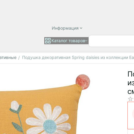
Информация
Каталог товаров
ативные
Подушка декоративная Spring daisies из коллекции Eas
/
П
и
с