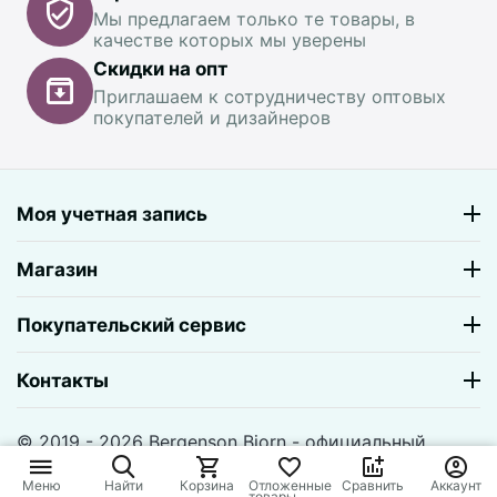
Мы предлагаем только те товары, в
качестве которых мы уверены
Скидки на опт
Приглашаем к сотрудничеству оптовых
покупателей и дизайнеров
Моя учетная запись
Магазин
Покупательский сервис
Контакты
© 2019 - 2026 Bergenson Bjorn - официальный
магазин. На базе
CS-Cart
и премиум темы —
© AB:
UniTheme2
Меню
Найти
Корзина
Отложенные
Сравнить
Аккаунт
товары