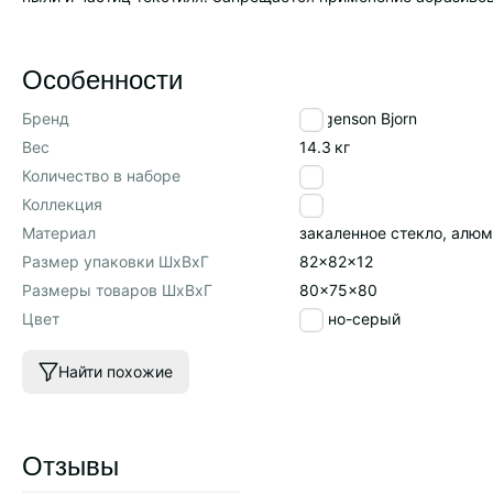
Особенности
Бренд
Bergenson Bjorn
Вес
14.3
кг
Количество в наборе
1
Коллекция
Leif
Материал
закаленное стекло, алю
Размер упаковки ШхВхГ
82x82x12
Размеры товаров ШхВхГ
80x75x80
Цвет
темно-серый
Найти похожие
Отзывы