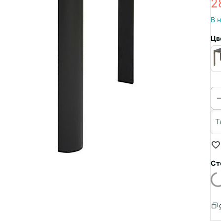
2
В 
Цв
Ст