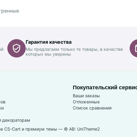
тренные
Гарантия качества
ей
Мы предлагаем только те товары, в качестве
которых мы уверены
Покупательский серви
Ваши заказы
ров
Отложенные
ки
Список сравнения
и декораторам
зе
CS-Cart
и премиум темы —
© AB: UniTheme2