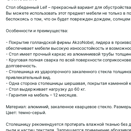
Стол обеденный Leif – прекрасный вариант для обустройства
Вы можете использовать этот предмет мебели не только в по
беспокоясь о том, что он будет поврежден дождем, солнцем 
Особенности и преимущества:
- Покрытие голландской фирмы AkzoNobel, лидера в произв
обеспечивает мебели высокую износостойкость и возможнос
- Стол имеет прочный каркас из алюминиевой трубы толщиной
- Круговая полная сварка по всей поверхности соприкоснов
долговечность.
- Столешница из ударопрочного закаленного стекла толщино
привлекательный вид.
- Одна сторона столешницы шершавая, покрытая каменной кр
- Стол выдерживает нагрузку до 60 кг.
- Гарантия на мебель – 12 месяцев.
Материал: алюминий, закаленное кварцевое стекло. Размер
Цвет: темно-серый.
Столешницу рекомендуется протирать влажной тканью без д
пыли и частиц текстиля. Запрещается применение абразивов