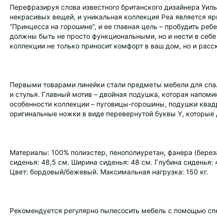
Перефразируя слова известного британского дизайнера Уиль
некрасивых вещей, и уникальная коллекция Pea является яр
“Принцесса на горошине”, и ее главная цель – пробудить ре
должны быть не просто функциональными, но и нести в себ
коллекции не только приносит комфорт в ваш дом, но и ра
Первыми товарами линейки стали предметы мебели для спал
и стулья. Главный мотив – двойная подушка, которая напом
особенности коллекции – пуговицы-горошины, подушки ква
оригинальные ножки в виде перевернутой буквы Y, которы
Материалы: 100% полиэстер, пенополиуретан, фанера (берез
сиденья: 48,5 см. Ширина сиденья: 48 см. Глубина сиденья: 
Цвет: бордовый/бежевый. Максимальная нагрузка: 150 кг.
Рекомендуется регулярно пылесосить мебель с помощью спе