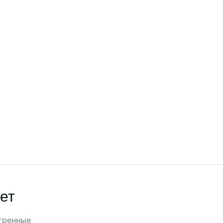
ет
тренные