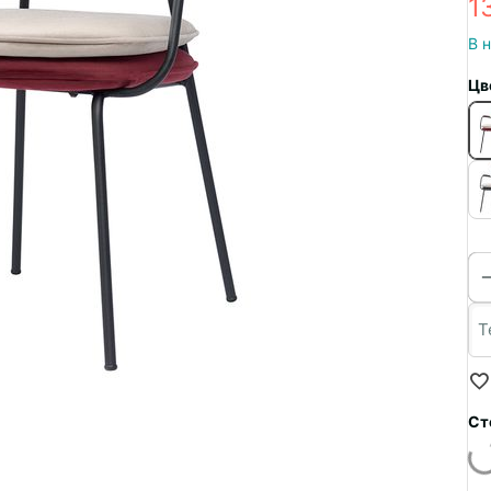
1
В 
Цв
Ст