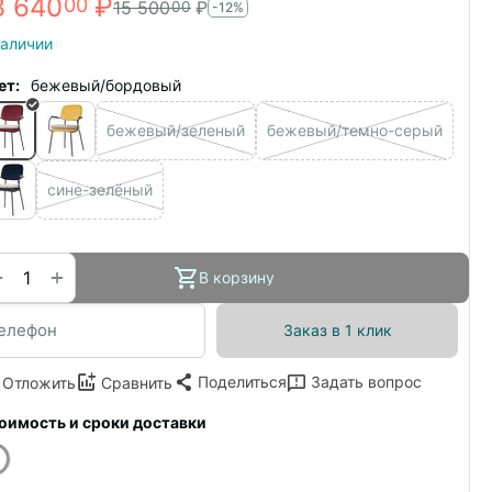
3 640
₽
00
15 500
₽
00
-12%
наличии
ет:
бежевый/бордовый
бежевый/зеленый
бежевый/темно-серый
сине-зелёный
+
−
В корзину
Заказ в 1 клик
Поделиться
Задать вопрос
Отложить
Сравнить
оимость и сроки доставки