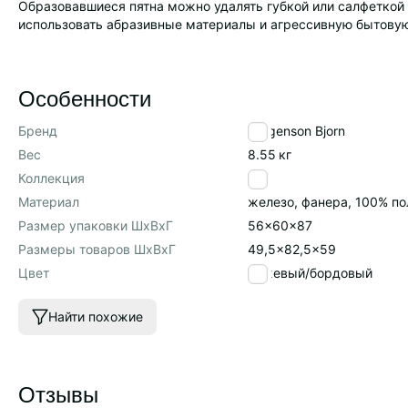
Образовавшиеся пятна можно удалять губкой или салфетко
использовать абразивные материалы и агрессивную бытову
Особенности
Бренд
Bergenson Bjorn
Вес
8.55
кг
Коллекция
Pea
Материал
железо, фанера, 100% по
Размер упаковки ШхВхГ
56x60x87
Размеры товаров ШхВхГ
49,5x82,5x59
Цвет
бежевый/бордовый
Найти похожие
Отзывы