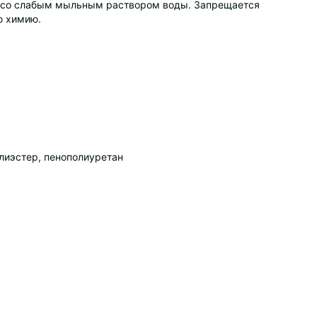
й со слабым мыльным раствором воды. Запрещается
ю химию.
лиэстер, пенополиуретан