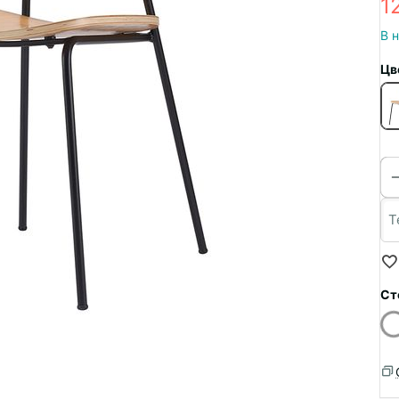
1
В 
Цв
Ст