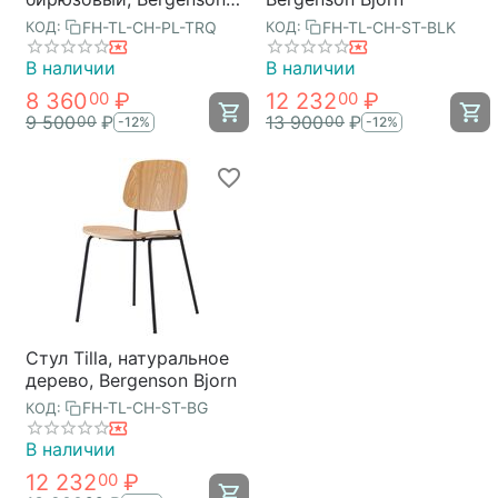
Bjorn
FH-TL-CH-PL-TRQ
FH-TL-CH-ST-BLK
КОД:
КОД:
В наличии
В наличии
8 360
₽
12 232
₽
00
00
9 500
₽
13 900
₽
00
00
-12%
-12%
Стул Tilla, натуральное
дерево, Bergenson Bjorn
FH-TL-CH-ST-BG
КОД:
В наличии
12 232
₽
00