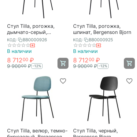
Стул Tilla, рогожка,
Стул Tilla, рогожка,
дымчато-серый,
шпинат, Bergenson Bjorn
Bergenson Bjorn
BB0000926
BB0000925
КОД:
КОД:
В наличии
В наличии
8 712
₽
8 712
₽
00
00
9 900
₽
9 900
₽
00
00
-12%
-12%
Стул Tilla, велюр, темно-
Стул Tilla, черный,
бирюзовый, Bergenson
Bergenson Bjorn