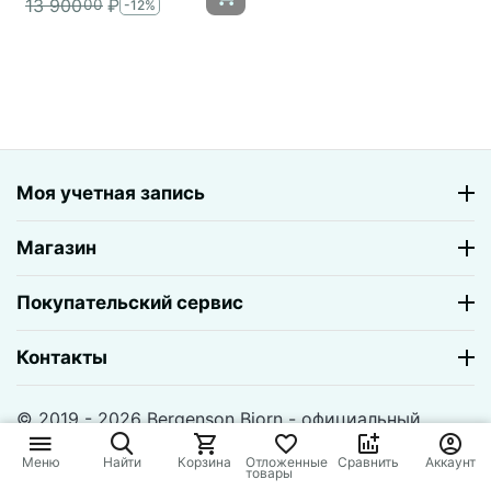
13 900
₽
00
-12%
Моя учетная запись
Магазин
Покупательский сервис
Контакты
© 2019 - 2026 Bergenson Bjorn - официальный
магазин. На базе
CS-Cart
и премиум темы —
© AB:
UniTheme2
Меню
Найти
Корзина
Отложенные
Сравнить
Аккаунт
товары