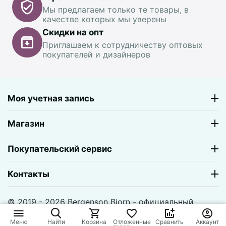
Мы предлагаем только те товары, в
качестве которых мы уверены
Скидки на опт
Приглашаем к сотрудничеству оптовых
покупателей и дизайнеров
Моя учетная запись
Магазин
Покупательский сервис
Контакты
© 2019 - 2026 Bergenson Bjorn - официальный
магазин. На базе
CS-Cart
и премиум темы —
© AB:
UniTheme2
Меню
Найти
Корзина
Отложенные
Сравнить
Аккаунт