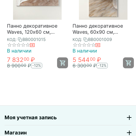
Панно декоративное
Панно декоративное
Waves, 120х60 см,
Waves, 60х90 см,
Bergenson Bjorn
Bergenson Bjorn
BB0001015
BB0001009
КОД:
КОД:
В наличии
В наличии
7 832
₽
5 544
₽
00
00
8 900
₽
6 300
₽
00
00
-12%
-12%
Моя учетная запись
Магазин