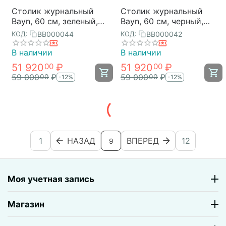
Столик журнальный
Столик журнальный
Bayn, 60 см, зеленый,
Bayn, 60 см, черный,
Bergenson Bjorn
Bergenson Bjorn
BB000044
BB000042
КОД:
КОД:
В наличии
В наличии
51 920
₽
51 920
₽
00
00
59 000
₽
59 000
₽
00
00
-12%
-12%
1
НАЗАД
ВПЕРЕД
12
9
Моя учетная запись
Магазин