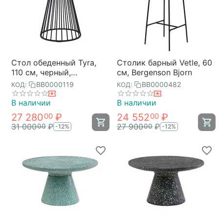
Стол обеденный Tyra,
Столик барный Vetle, 60
110 см, черный,
см, Bergenson Bjorn
Bergenson Bjorn
BB0000119
BB0000482
КОД:
КОД:
В наличии
В наличии
27 280
₽
24 552
₽
00
00
31 000
₽
27 900
₽
00
00
-12%
-12%