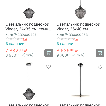
Светильник подвесной
Светильник подвесной
Vinger, 34х35 см, темно-
Vinger, 36х40 см,
серый, Bergenson Bjorn
черный, Bergenson Bjorn
BB0000326
BB0000358
КОД:
КОД:
В наличии
В наличии
7 832
₽
8 536
₽
00
00
8 900
₽
9 700
₽
00
00
-12%
-12%
Светильник подвесной
Светильник подвесной