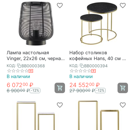
Лампа настольная
Набор столиков
Vinger, 22х26 см, черная,
кофейных Hans, 40 см и
Bergenson Bjorn
50 см, Bergenson Bjorn
BB0000368
BB0000394
КОД:
КОД:
В наличии
В наличии
6 072
₽
24 552
₽
00
00
6 900
₽
27 900
₽
00
00
-12%
-12%