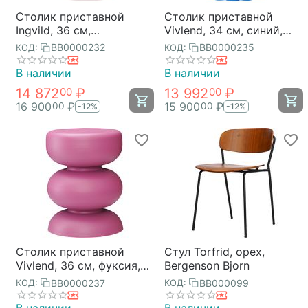
Столик приставной
Столик приставной
Ingvild, 36 см,
Vivlend, 34 см, синий,
сиреневый, Bergenson
Bergenson Bjorn
BB0000232
BB0000235
КОД:
КОД:
Bjorn
В наличии
В наличии
14 872
₽
13 992
₽
00
00
16 900
₽
15 900
₽
00
00
-12%
-12%
Столик приставной
Стул Torfrid, орех,
Vivlend, 36 см, фуксия,
Bergenson Bjorn
Bergenson Bjorn
BB0000237
BB000099
КОД:
КОД: