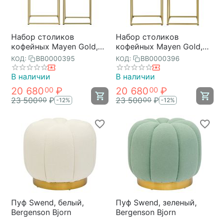
Набор столиков
Набор столиков
кофейных Mayen Gold,
кофейных Mayen Gold,
белые/золотистые,
золотистые, Bergenson
BB0000395
BB0000396
КОД:
КОД:
Bergenson Bjorn
Bjorn
В наличии
В наличии
20 680
₽
20 680
₽
00
00
23 500
₽
23 500
₽
00
00
-12%
-12%
Пуф Swend, белый,
Пуф Swend, зеленый,
Bergenson Bjorn
Bergenson Bjorn