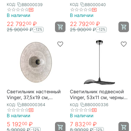
BB000039
BB000040
КОД:
КОД:
В наличии
В наличии
22 792
₽
22 792
₽
00
00
25 900
₽
25 900
₽
00
00
-12%
-12%
Светильник настенный
Светильник подвесной
Vinger, 37,5х19 см,
Vinger, 53х11 см, черный,
бежевый, Bergenson
Bergenson Bjorn
BB0000364
BB0000336
КОД:
КОД:
Bjorn
В наличии
В наличии
5 192
₽
7 832
₽
00
00
5 900
₽
8 900
₽
00
00
-12%
-12%