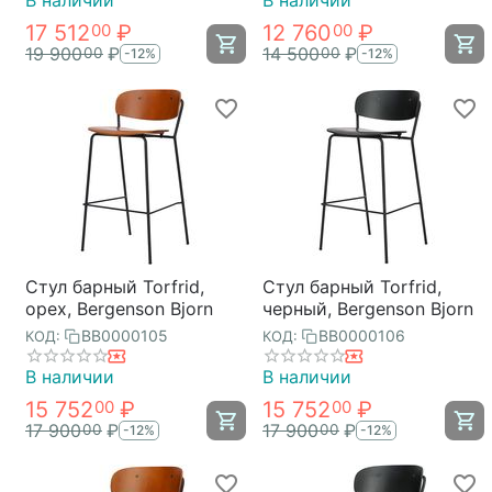
В наличии
В наличии
17 512
₽
12 760
₽
00
00
19 900
₽
14 500
₽
00
00
-12%
-12%
Стул барный Torfrid,
Стул барный Torfrid,
орех, Bergenson Bjorn
черный, Bergenson Bjorn
BB0000105
BB0000106
КОД:
КОД:
В наличии
В наличии
15 752
₽
15 752
₽
00
00
17 900
₽
17 900
₽
00
00
-12%
-12%