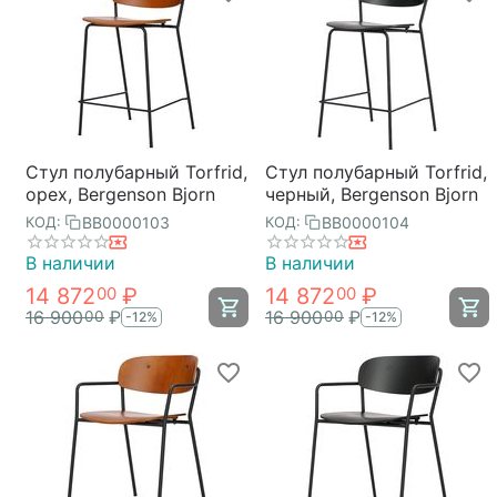
Стул полубарный Torfrid,
Стул полубарный Torfrid,
орех, Bergenson Bjorn
черный, Bergenson Bjorn
BB0000103
BB0000104
КОД:
КОД:
В наличии
В наличии
14 872
₽
14 872
₽
00
00
16 900
₽
16 900
₽
00
00
-12%
-12%