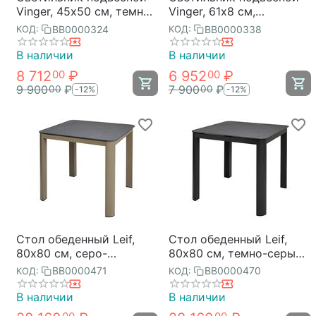
Vinger, 45х50 см, темно-
Vinger, 61х8 см,
серый, Bergenson Bjorn
бежевый, Bergenson
BB0000324
BB0000338
КОД:
КОД:
Bjorn
В наличии
В наличии
8 712
₽
6 952
₽
00
00
9 900
₽
7 900
₽
00
00
-12%
-12%
Стол обеденный Leif,
Стол обеденный Leif,
80х80 см, серо-
80х80 см, темно-серый,
бежевый, Bergenson
Bergenson Bjorn
BB0000471
BB0000470
КОД:
КОД:
Bjorn
В наличии
В наличии