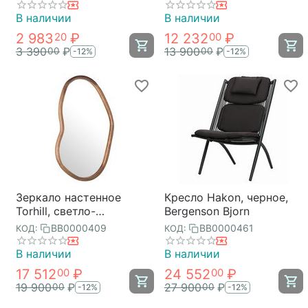
В наличии
В наличии
2 983
₽
12 232
₽
20
00
3 390
₽
13 900
₽
00
00
-12%
-12%
Зеркало настенное
Кресло Hakon, черное,
Torhill, светло-
Bergenson Bjorn
коричневое, Bergenson
BB0000409
BB0000461
КОД:
КОД:
Bjorn
В наличии
В наличии
17 512
₽
24 552
₽
00
00
19 900
₽
27 900
₽
00
00
-12%
-12%