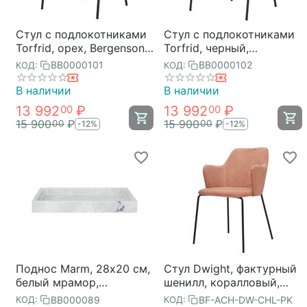
Стул с подлокотниками
Стул с подлокотниками
Torfrid, орех, Bergenson
Torfrid, черный,
Bjorn
Bergenson Bjorn
BB0000101
BB0000102
КОД:
КОД:
В наличии
В наличии
13 992
₽
13 992
₽
00
00
15 900
₽
15 900
₽
00
00
-12%
-12%
Поднос Marm, 28х20 см,
Стул Dwight, фактурный
белый мрамор,
шенилл, коралловый,
Bergenson Bjorn
Bergenson Bjorn
BB000089
BF-ACH-DW-CHL-PK
КОД:
КОД: