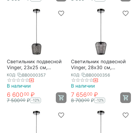
Светильник подвесной
Светильник подвесной
Vinger, 23х25 см,
Vinger, 28х30 см,
черный, Bergenson Bjorn
черный, Bergenson Bjorn
BB0000357
BB0000356
КОД:
КОД:
В наличии
В наличии
6 600
₽
7 656
₽
00
00
7 500
₽
8 700
₽
00
00
-12%
-12%