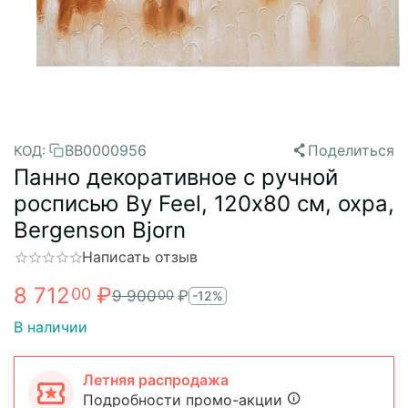
BB0000956
Поделиться
КОД:
Панно декоративное с ручной
росписью By Feel, 120х80 см, охра,
Bergenson Bjorn
Написать отзыв
8 712
₽
00
9 900
₽
00
-12%
В наличии
Летняя распродажа
Подробности промо-акции