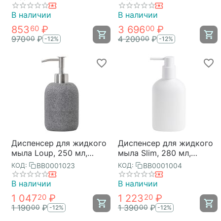
Bjorn Bath
Slim, белый, Bergenson
Bjorn Bath
В наличии
В наличии
853
₽
3 696
₽
60
00
970
₽
4 200
₽
00
00
-12%
-12%
Диспенсер для жидкого
Диспенсер для жидкого
мыла Loup, 250 мл,
мыла Slim, 280 мл,
графитовый, Bergenson
белый, Bergenson Bjorn
BB0001023
BB0001004
КОД:
КОД:
Bjorn Bath
Bath
В наличии
В наличии
1 047
₽
1 223
₽
20
20
1 190
₽
1 390
₽
00
00
-12%
-12%