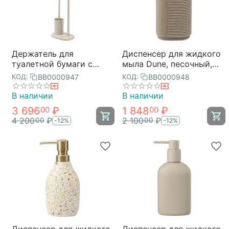
Держатель для
Диспенсер для жидкого
туалетной бумаги с
мыла Dune, песочный,
полочкой и ершиком
Bergenson Bjorn Bath
BB0000947
BB0000948
КОД:
КОД:
Slim, светло-серый,
Bergenson Bjorn Bath
В наличии
В наличии
3 696
₽
1 848
₽
00
00
4 200
₽
2 100
₽
00
00
-12%
-12%
Диспенсер для жидкого
Диспенсер для жидкого