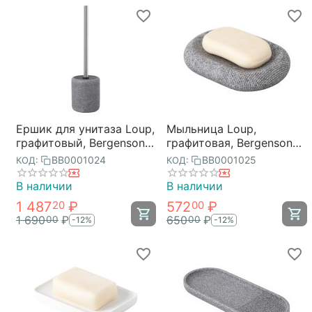
Ершик для унитаза Loup,
Мыльница Loup,
графитовый, Bergenson
графитовая, Bergenson
Bjorn Bath
Bjorn Bath
BB0001024
BB0001025
КОД:
КОД:
В наличии
В наличии
1 487
₽
572
₽
20
00
1 690
₽
650
₽
00
00
-12%
-12%