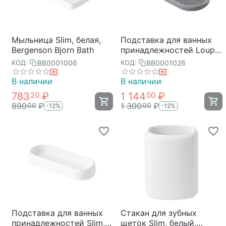
Мыльница Slim, белая,
Подставка для ванных
Bergenson Bjorn Bath
принадлежностей Loup,
графитовая, Bergenson
BB0001006
BB0001026
КОД:
КОД:
Bjorn Bath
В наличии
В наличии
783
₽
1 144
₽
20
00
890
₽
1 300
₽
00
00
-12%
-12%
Подставка для ванных
Стакан для зубных
принадлежностей Slim,
щеток Slim, белый,