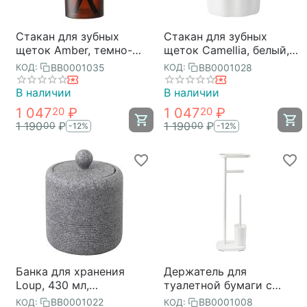
Стакан для зубных
Стакан для зубных
щеток Amber, темно-
щеток Camellia, белый,
янтарный, Bergenson
Bergenson Bjorn Bath
BB0001035
BB0001028
КОД:
КОД:
Bjorn Bath
В наличии
В наличии
1 047
₽
1 047
₽
20
20
1 190
₽
1 190
₽
00
00
-12%
-12%
Банка для хранения
Держатель для
Loup, 430 мл,
туалетной бумаги с
графитовая, Bergenson
полочкой и ершиком
BB0001022
BB0001008
КОД:
КОД: