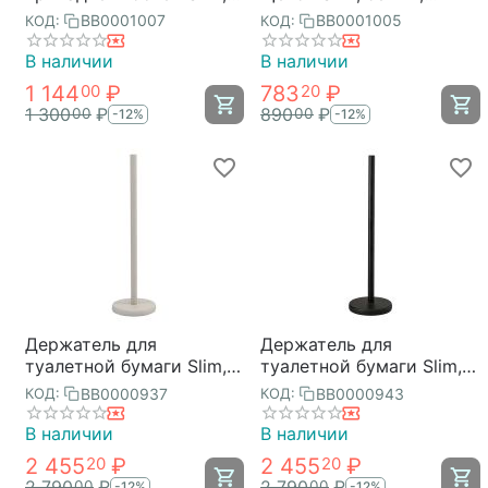
белая, малая, Bergenson
Bergenson Bjorn Bath
BB0001007
BB0001005
КОД:
КОД:
Bjorn Bath
В наличии
В наличии
1 144
₽
783
₽
00
20
1 300
₽
890
₽
00
00
-12%
-12%
Держатель для
Держатель для
туалетной бумаги Slim,
туалетной бумаги Slim,
светло-серый, Bergenson
черный, Bergenson Bjorn
BB0000937
BB0000943
КОД:
КОД:
Bjorn Bath
Bath
В наличии
В наличии
2 455
₽
2 455
₽
20
20
2 790
₽
2 790
₽
00
00
-12%
-12%