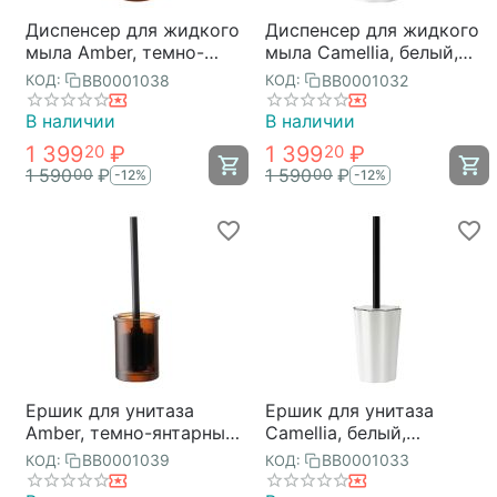
Диспенсер для жидкого
Диспенсер для жидкого
мыла Amber, темно-
мыла Camellia, белый,
янтарный, Bergenson
Bergenson Bjorn Bath
BB0001038
BB0001032
КОД:
КОД:
Bjorn Bath
В наличии
В наличии
1 399
₽
1 399
₽
20
20
1 590
₽
1 590
₽
00
00
-12%
-12%
Ершик для унитаза
Ершик для унитаза
Amber, темно-янтарный,
Camellia, белый,
Bergenson Bjorn Bath
Bergenson Bjorn Bath
BB0001039
BB0001033
КОД:
КОД: