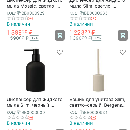
мыла Mosaic, светло-
мыла Slim, светло-
бежевый, Bergenson
серый, Bergenson Bjorn
BB0000929
BB0000933
КОД:
КОД:
Bjorn Bath
Bath
В наличии
В наличии
1 399
₽
1 223
₽
20
20
1 590
₽
1 390
₽
00
00
-12%
-12%
Диспенсер для жидкого
Ершик для унитаза Slim,
мыла Slim, черный,
светло-серый, Bergenson
Bergenson Bjorn Bath
Bjorn Bath
BB0000939
BB0000934
КОД:
КОД:
В наличии
В наличии