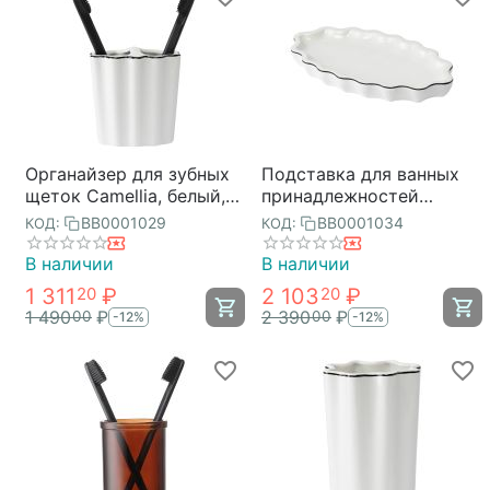
Органайзер для зубных
Подставка для ванных
щеток Camellia, белый,
принадлежностей
Bergenson Bjorn Bath
Camellia, белая,
BB0001029
BB0001034
КОД:
КОД:
Bergenson Bjorn Bath
В наличии
В наличии
1 311
₽
2 103
₽
20
20
1 490
₽
2 390
₽
00
00
-12%
-12%