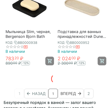
Мыльница Slim, черная,
Подставка для ванных
Bergenson Bjorn Bath
принадлежностей Dune,
песочная, Bergenson
BB0000938
BB0000952
КОД:
КОД:
Bjorn Bath
В наличии
В наличии
783
₽
2 024
₽
20
00
890
₽
2 300
₽
00
00
-12%
-12%
1
НАЗАД
ВПЕРЕД
2
1
Безупречный порядок в ванной — залог вашего