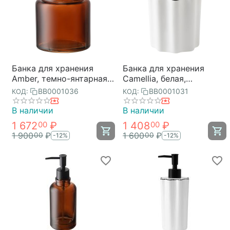
Банка для хранения
Банка для хранения
Amber, темно-янтарная,
Camellia, белая,
Bergenson Bjorn Bath
Bergenson Bjorn Bath
BB0001036
BB0001031
КОД:
КОД:
В наличии
В наличии
1 672
₽
1 408
₽
00
00
1 900
₽
1 600
₽
00
00
-12%
-12%