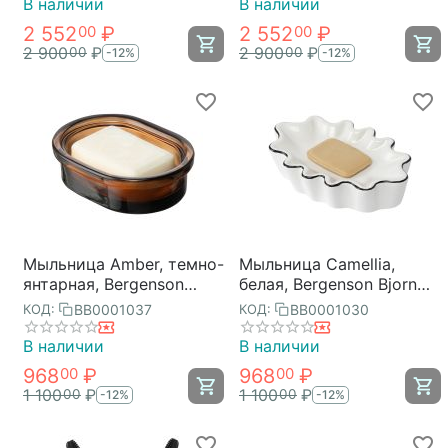
В наличии
В наличии
2 552
₽
2 552
₽
00
00
2 900
₽
2 900
₽
00
00
-12%
-12%
Мыльница Amber, темно-
Мыльница Camellia,
янтарная, Bergenson
белая, Bergenson Bjorn
Bjorn Bath
Bath
BB0001037
BB0001030
КОД:
КОД:
В наличии
В наличии
968
₽
968
₽
00
00
1 100
₽
1 100
₽
00
00
-12%
-12%