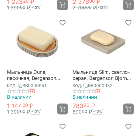
1 223
₽
2 376
₽
20
00
1 390
₽
2 700
₽
00
00
-12%
-12%
Мыльница Dune,
Мыльница Slim, светло-
песочная, Bergenson
серая, Bergenson Bjorn
Bjorn Bath
Bath
BB0000951
BB0000932
КОД:
КОД:
В наличии
В наличии
1 144
₽
783
₽
00
20
1 300
₽
890
₽
00
00
-12%
-12%