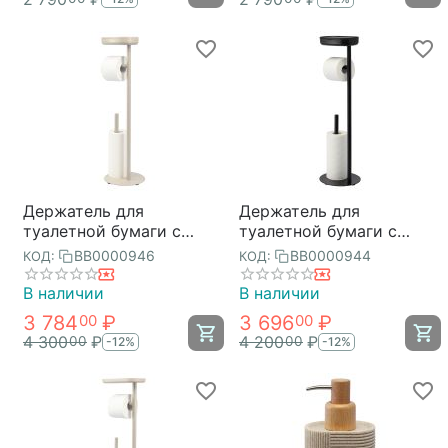
Держатель для
Держатель для
туалетной бумаги с
туалетной бумаги с
полочкой Slim, светло-
полочкой Slim, черный,
BB0000946
BB0000944
КОД:
КОД:
серый, Bergenson Bjorn
Bergenson Bjorn Bath
Bath
В наличии
В наличии
3 784
₽
3 696
₽
00
00
4 300
₽
4 200
₽
00
00
-12%
-12%