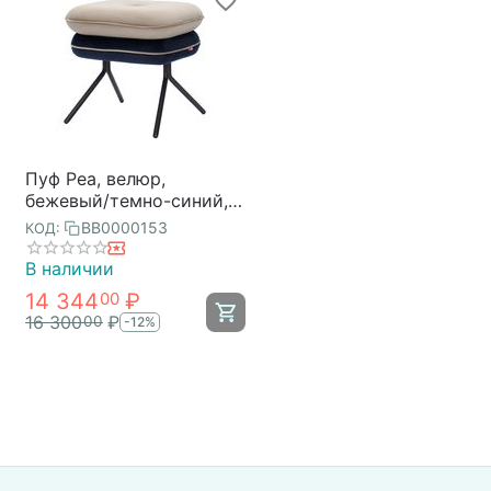
Пуф Pea, велюр,
бежевый/темно-синий,
Bergenson Bjorn
BB0000153
КОД:
В наличии
14 344
₽
00
16 300
₽
00
-12%