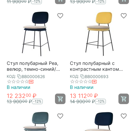
11 900
₽
13 900
₽
00
00
-12%
-12%
Стул полубарный Pea,
Стул полубарный с
велюр, темно-синий/
контрастным кантом
бежевый, Bergenson
Pea, велюр, желтый/
BB0000626
BB0000693
КОД:
КОД:
Bjorn
бежевый, Bergenson
Bjorn
В наличии
В наличии
12 232
₽
13 112
₽
00
00
13 900
₽
14 900
₽
00
00
-12%
-12%