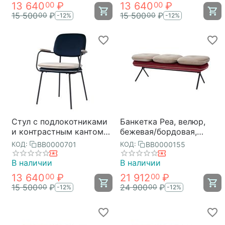
13 640
₽
13 640
₽
00
00
15 500
₽
15 500
₽
00
00
-12%
-12%
Стул с подлокотниками
Банкетка Pea, велюр,
и контрастным кантом
бежевая/бордовая,
Pea, велюр, темно-
Bergenson Bjorn
BB0000701
BB0000155
КОД:
КОД:
синий/бежевый,
Bergenson Bjorn
В наличии
В наличии
13 640
₽
21 912
₽
00
00
15 500
₽
24 900
₽
00
00
-12%
-12%