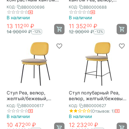
Pea, велюр, темно-
бордовый/бежевый,
BB0000696
BB0000688
КОД:
КОД:
синий/бежевый,
Bergenson Bjorn
Bergenson Bjorn
В наличии
В наличии
13 112
₽
11 352
₽
00
00
14 900
₽
12 900
₽
00
00
-12%
-12%
Стул Pea, велюр,
Стул полубарный Pea,
желтый/бежевый,
велюр, желтый/бежевый,
Bergenson Bjorn
Bergenson Bjorn
BB0000617
BB0000627
КОД:
КОД:
(Отзывов: 1)
В наличии
В наличии
10 472
₽
12 232
₽
00
00