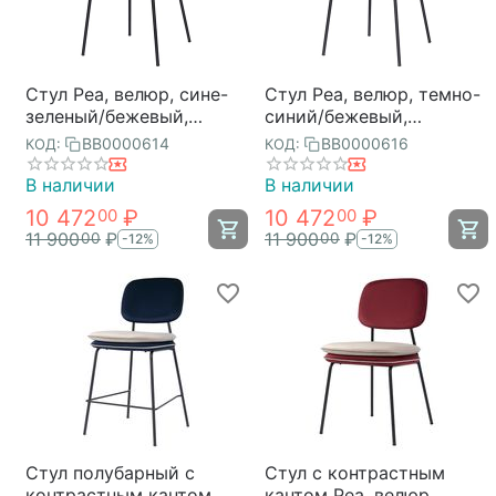
Стул Pea, велюр, сине-
Стул Pea, велюр, темно-
зеленый/бежевый,
синий/бежевый,
Bergenson Bjorn
Bergenson Bjorn
BB0000614
BB0000616
КОД:
КОД:
В наличии
В наличии
10 472
₽
10 472
₽
00
00
11 900
₽
11 900
₽
00
00
-12%
-12%
Стул полубарный с
Стул с контрастным
контрастным кантом
кантом Pea, велюр,