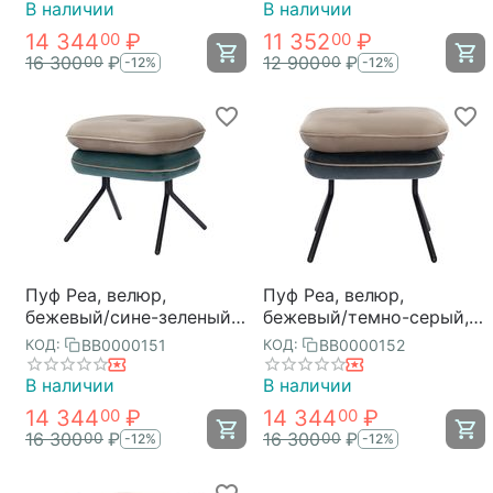
В наличии
В наличии
14 344
₽
11 352
₽
00
00
16 300
₽
12 900
₽
00
00
-12%
-12%
Пуф Pea, велюр,
Пуф Pea, велюр,
бежевый/сине-зеленый,
бежевый/темно-серый,
Bergenson Bjorn
Bergenson Bjorn
BB0000151
BB0000152
КОД:
КОД:
В наличии
В наличии
14 344
₽
14 344
₽
00
00
16 300
₽
16 300
₽
00
00
-12%
-12%