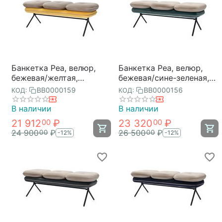
Банкетка Pea, велюр,
Банкетка Pea, велюр,
бежевая/желтая,
бежевая/сине-зеленая,
Bergenson Bjorn
Bergenson Bjorn
BB0000159
BB0000156
КОД:
КОД:
В наличии
В наличии
21 912
₽
23 320
₽
00
00
24 900
₽
26 500
₽
00
00
-12%
-12%