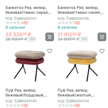
Банкетка Pea, велюр,
Банкетка Pea, велюр,
бежевая/темно-серая,
бежевая/темно-синяя,
Bergenson Bjorn
Bergenson Bjorn
BB0000157
BB0000158
КОД:
КОД:
В наличии
В наличии
23 320
₽
21 912
₽
00
00
26 500
₽
24 900
₽
00
00
-12%
-12%
Пуф Pea, велюр,
Пуф Pea, велюр,
бежевый/бордовый,
бежевый/желтый,
Bergenson Bjorn
Bergenson Bjorn
BB0000150
BB0000154
КОД:
КОД: