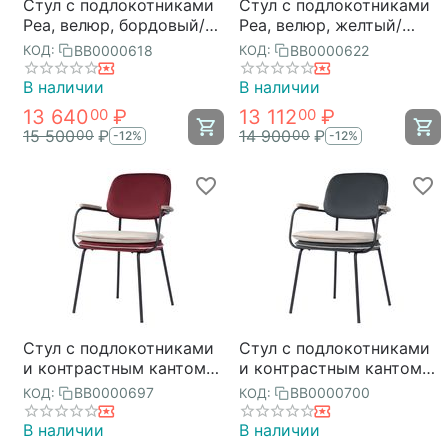
Стул с подлокотниками
Стул с подлокотниками
Pea, велюр, бордовый/
Pea, велюр, желтый/
бежевый, Bergenson
бежевый, Bergenson
BB0000618
BB0000622
КОД:
КОД:
Bjorn
Bjorn
В наличии
В наличии
13 640
₽
13 112
₽
00
00
15 500
₽
14 900
₽
00
00
-12%
-12%
Стул с подлокотниками
Стул с подлокотниками
и контрастным кантом
и контрастным кантом
Pea, велюр, бордовый/
Pea, велюр, темно-
BB0000697
BB0000700
КОД:
КОД:
бежевый, Bergenson
серый/бежевый,
Bjorn
Bergenson Bjorn
В наличии
В наличии