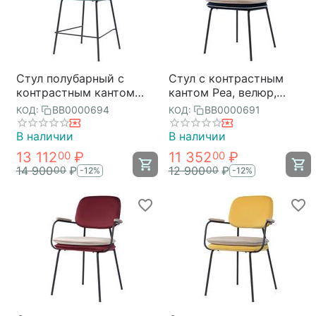
Стул полубарный с
Стул с контрастным
контрастным кантом
кантом Pea, велюр,
Pea, велюр, сине-
темно-синий/бежевый,
BB0000694
BB0000691
КОД:
КОД:
зеленый/бежевый,
Bergenson Bjorn
Bergenson Bjorn
В наличии
В наличии
13 112
₽
11 352
₽
00
00
14 900
₽
12 900
₽
00
00
-12%
-12%